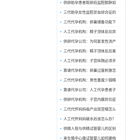
供卵助孕患者取卵后盆腔脓肿如
三代助孕女性盆腔淤血综合征的
三代代孕机构：卵巢储备功能下
人工代孕机构：精子顶体反应异
供卵代孕公司：为何复发性流产
三代代孕机构：精子顶体反应差
人工代孕机构：子宫纵隔必须手
靠谱代孕机构：卵巢过度刺激怎
三代代孕机构：男性重度少弱精
靠谱代孕公司：人工代孕患者子
供卵代孕机构：子宫内膜异位症
三代代怀妈妈临产出现宫缩怎么
人工代怀妈妈破水后该怎么办？
供精人授与供精试管婴儿的区别
来生殖中心做试管婴儿如何建档