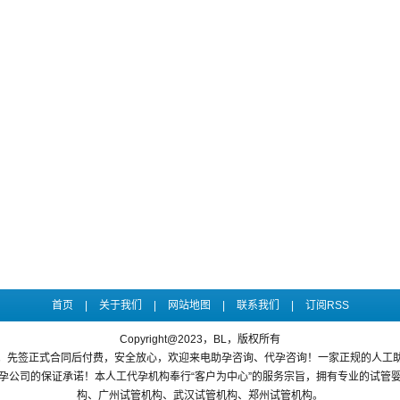
首页
|
关于我们
|
网站地图
|
联系我们
|
订阅RSS
Copyright@2023，BL，版权所有
。先签正式合同后付费，安全放心，欢迎来电助孕咨询、代孕咨询！一家正规的人工
孕公司的保证承诺！本人工代孕机构奉行“客户为中心”的服务宗旨，拥有专业的试管
构、广州试管机构、武汉试管机构、郑州试管机构。