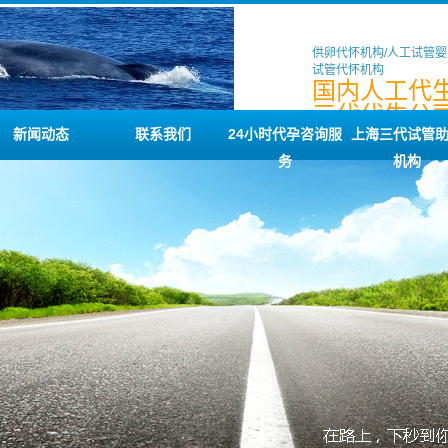
供卵代怀机构/人工试管婴
试管代怀机构
国内人工代生
三代代生公司
试管助孕机
新闻动态
联系我们
24小时代孕咨询服
上海三代试管
务
机构