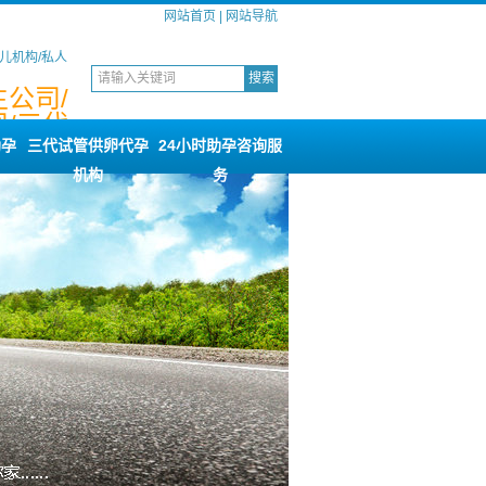
网站首页
|
网站导航
儿机构/私人
公司/
/三代
构
助孕
三代试管供卵代孕
24小时助孕咨询服
机构
务